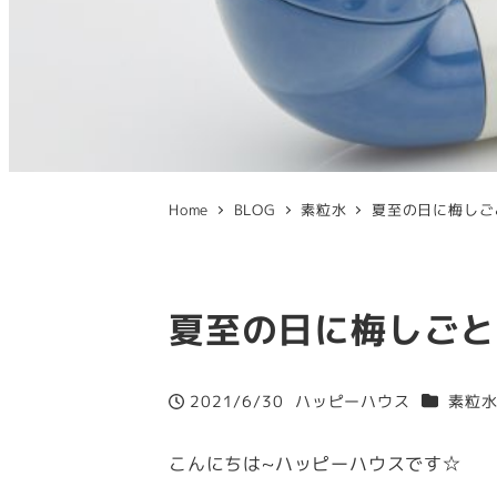
Home
BLOG
素粒水
夏至の日に梅しご
夏至の日に梅しごと
カテゴリ
2021/6/30
ハッピーハウス
素粒
投稿日
著
者
こんにちは~ハッピーハウスです☆