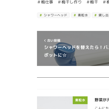
＃梅仕事 ＃梅干し作り ＃梅干 ＃
シャワーヘッド
素粒水
貸し出
古い投稿
シャワーヘッドを替えたら！バ
ポットに☆
野菜が
素粒水
こんにち