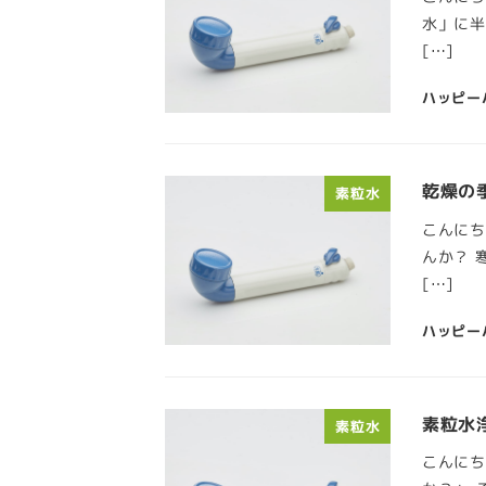
水」に半
[…]
ハッピー
乾燥の
素粒水
こんにち
んか？ 
[…]
ハッピー
素粒水
素粒水
こんにち