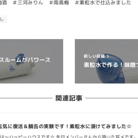
梅酒 ＃三河みりん ＃南高梅 ＃素粒水で仕込みました
し
新しい投稿
スルームがパワース
素粒水で作る！味噌
関連記事
元気に復活＆鯖缶の実験です！素粒水に浸けてみました☆
は～ハッピーハウスです☆ 先日メンバーさんから頂いた写メです。