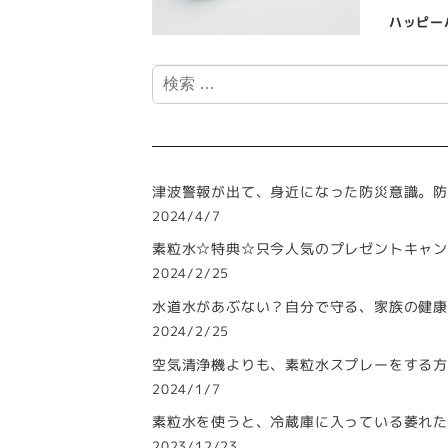
ハッピー
検
索
津波警報が出て、身近になった防災意識。防
2024/4/7
素粒水☆特典☆只今人気のプレゼントキャン
2024/2/25
水道水があぶない？自分で守る、家族の健
2024/2/25
空気清浄機よりも、素粒水スプレーをする
2024/1/7
素粒水を使うと、冷蔵庫に入っている萎れ
2023/12/23