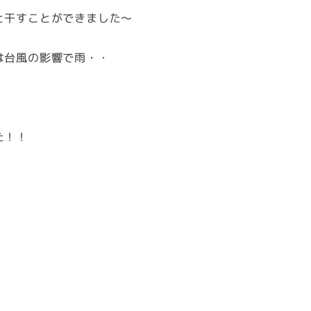
と干すことができました～
は台風の影響で雨・・
た！！