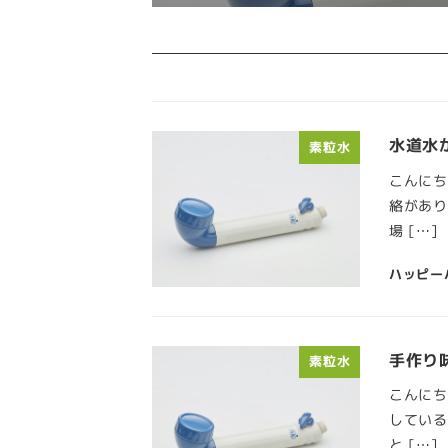
水道水
素粒水
こんにち
絡があり
場 […]
ハッピー
手作り
素粒水
こんにち
している
と […]