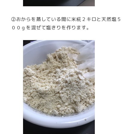
②おからを蒸している間に米糀２キロと天然塩５
００ｇを混ぜて塩きりを作ります。